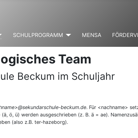
SCHULPROGRAMM
MENSA
FÖRDERV
gogisches Team
ule Beckum im Schuljahr
hname>@sekundarschule-beckum.de
. Für <nachname> set
ä, ö, ü) werden ausgeschrieben (z. B. ä = ae). Namenzusät
ben (also z.B. ter-hazeborg).